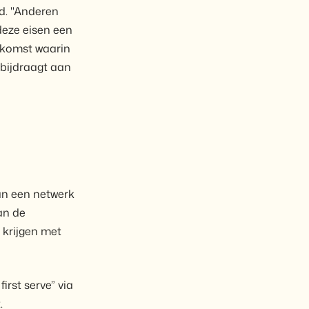
d. "Anderen
deze eisen een
ekomst waarin
 bijdraagt aan
an een netwerk
an de
 krijgen met
irst serve” via
.