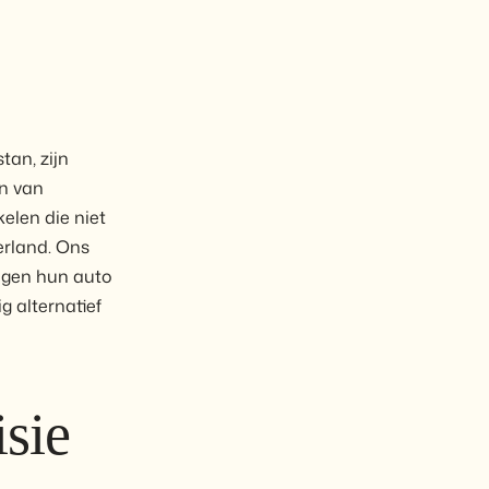
an, zijn
en van
elen die niet
erland. Ons
igen hun auto
 alternatief
isie