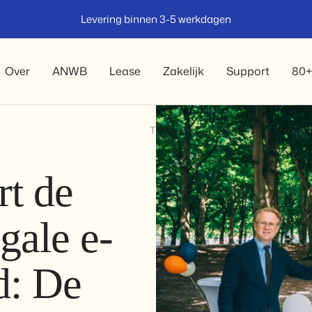
100% RDW-Goedgekeurd
Over
ANWB
Lease
Zakelijk
Support
80+
Thuis
SELANA Blog
SELANA lance
t de
egale e-
d: De