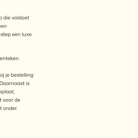
p die voldoet
een
-step een luxe
kenteken
ij je bestelling
 Daarnaast is
nplaat,
t voor de
t onder.