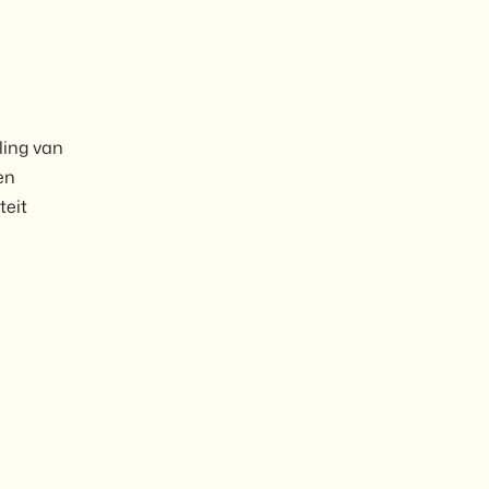
ling van
en
teit