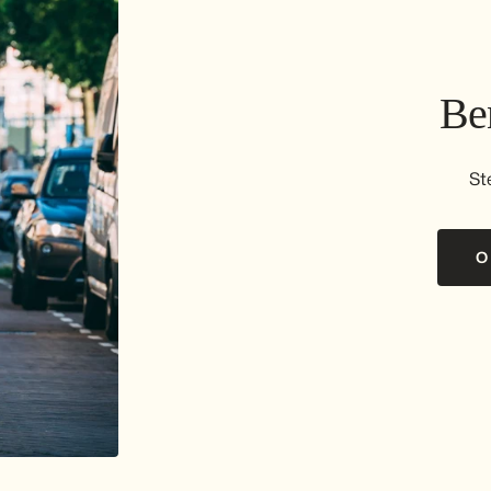
Ben
St
O