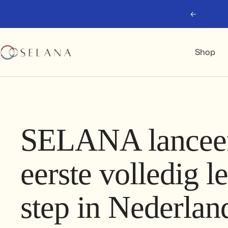
Doorgaan
Vorig
naar
artikel
SELANA
Shop
SELANA lanceer
eerste volledig l
step in Nederlan