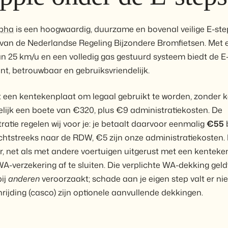
pha
is een hoogwaardig, duurzame en bovenal veilige E-ste
 van de Nederlandse Regeling Bijzondere Bromfietsen. Met 
n 25 km/u en een volledig gas gestuurd systeem biedt de E
ant, betrouwbaar en gebruiksvriendelijk.
t een kentekenplaat om legaal gebruikt te worden, zonder 
elijk een boete van €320, plus €9 administratiekosten. De
ratie regelen wij voor je: je betaalt daarvoor eenmalig
€55
b
chtstreeks naar de RDW, €5 zijn onze administratiekosten.
, net als met andere voertuigen uitgerust met een kenteke
WA-verzekering af te sluiten. Die verplichte WA-dekking geld
bij
anderen
veroorzaakt; schade aan je eigen step valt er nie
nrijding (casco) zijn optionele aanvullende dekkingen.