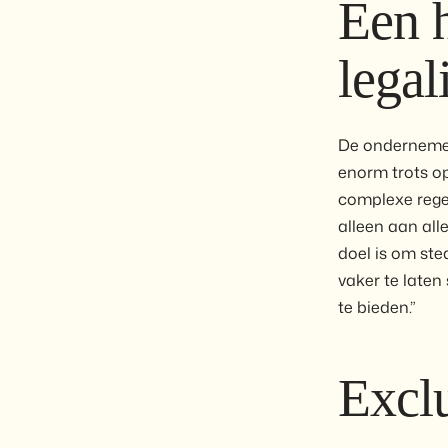
Een 
legal
De ondernemer
enorm trots o
complexe regel
alleen aan all
doel is om st
vaker te laten
te bieden.”
Exclu