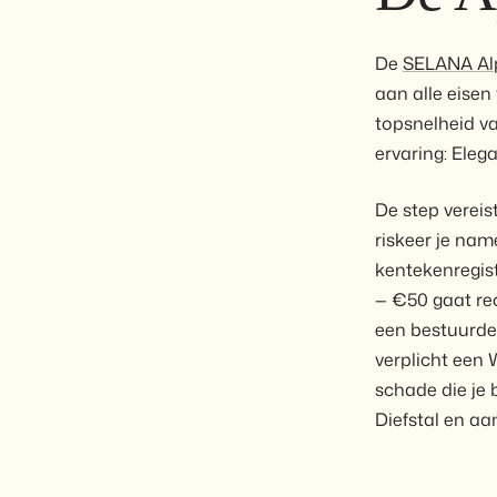
De
SELANA Al
aan alle eisen
topsnelheid va
ervaring: Eleg
De step vereis
riskeer je nam
kentekenregist
— €50 gaat re
een bestuurder
verplicht een 
schade die je 
Diefstal en aa