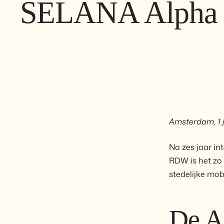
SELANA Alpha
Amsterdam, 1 j
Na zes jaar i
RDW is het zo
stedelijke mobil
De A