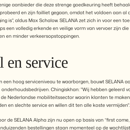
enige aanbieder die deze strenge goedkeuring heeft behaal
robeerd en zijn failliet gegaan, omdat het voldoen aan al 
ng is", aldus Max Schalow. SELANA zet zich in voor een to
eps een volledig erkende en veilige vorm van vervoer zijn die
en en minder verkeersopstoppingen.
l en service
en een hoog serviceniveau te waarborgen, bouwt SELANA a
n onderhoudsbedrijven. Chingiskhan: "Wij hebben geleerd v
 de Nederlandse mobiliteitssector waarin klanten te maken
en en slechte service en willen dit ten alle koste vermijden".
oor de SELANA Alpha zijn nu open op basis van “first come, f
tienduizenden bestellingen staan momenteel op de wachtlijst