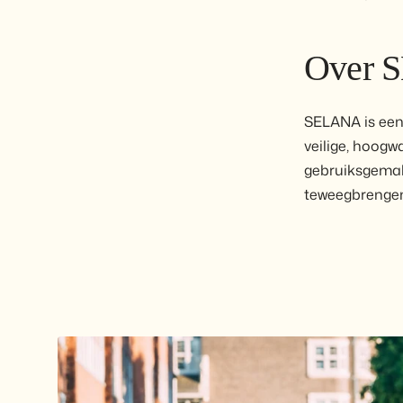
Over 
SELANA is een 
veilige, hoogw
gebruiksgemak 
teweegbrenge